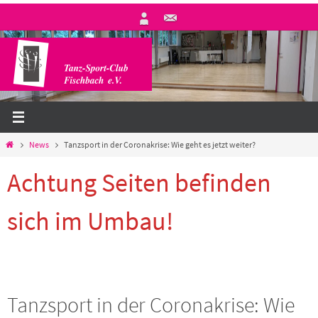
Zum
Inhalt
springen
Start
News
Tanzsport in der Coronakrise: Wie geht es jetzt weiter?
Achtung Seiten befinden
sich im Umbau!
Tanzsport in der Coronakrise: Wie