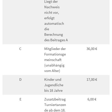
Liegt der
Nachweis
nicht vor,
erfolgt
automatisch
die
Berechnung
des Beitrages A
C
Mitglieder der
36,00 €
Formationsge
meinschaft
(unabhängig
vom Alter)
D
Kinder und
17,00 €
Jugendliche
bis 18 Jahre
E
Zusatzbeitrag
6,00 €
Turniertanzen
de ab dem 18.