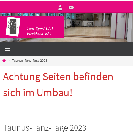
Zum
Inhalt
springen
Start
Taunus-Tanz-Tage 2023
Achtung Seiten befinden
sich im Umbau!
Taunus-Tanz-Tage 2023