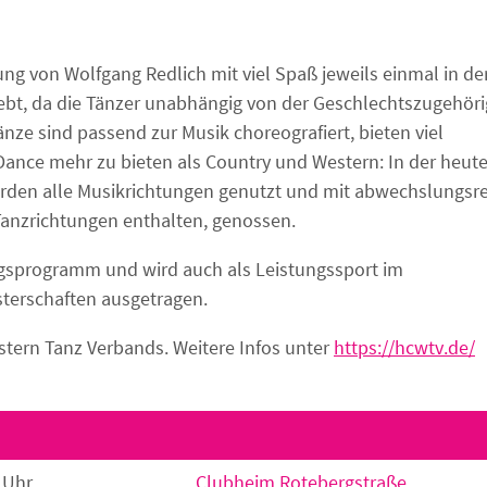
ung von Wolfgang Redlich mit viel Spaß jeweils einmal in de
iebt, da die Tänzer unabhängig von der Geschlechtszugehöri
nze sind passend zur Musik choreografiert, bieten viel
ance mehr zu bieten als Country und Western: In der heut
erden alle Musikrichtungen genutzt und mit abwechslungsr
Tanzrichtungen enthalten, genossen.
ngsprogramm und wird auch als Leistungssport im
terschaften ausgetragen.
tern Tanz Verbands. Weitere Infos unter
https://hcwtv.de/
 Uhr
Clubheim Rotebergstraße