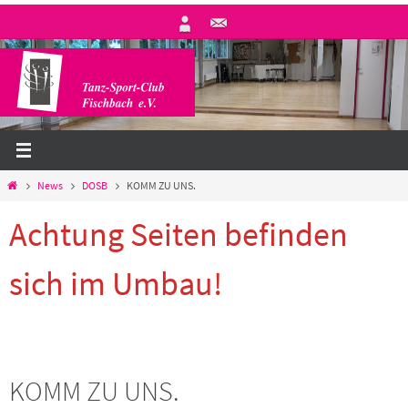
Zum
Inhalt
springen
Start
News
DOSB
KOMM ZU UNS.
Achtung Seiten befinden
sich im Umbau!
KOMM ZU UNS.