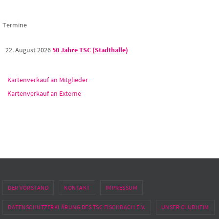
Termine
22. August 2026
50 Jahre TSC (Stadthalle)
Kartenverkauf an Mitglieder
Kartenverkauf an Externe
DER VORSTAND
KONTAKT
IMPRESSUM
DATENSCHUTZERKLÄRUNG DES TSC FISCHBACH E.V.
UNSER CLUBHEIM