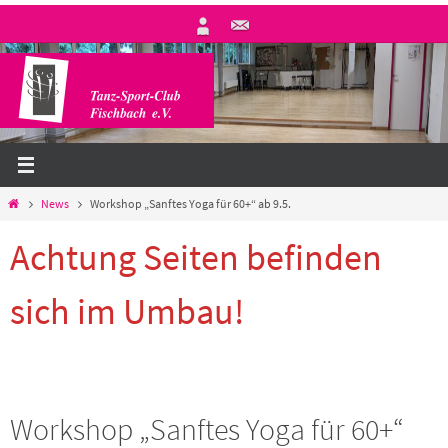
Zum
Inhalt
springen
Start
News
Workshop „Sanftes Yoga für 60+“ ab 9.5.
Achtung Seiten befinden
sich im Umbau!
Workshop „Sanftes Yoga für 60+“