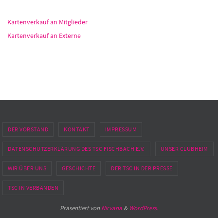
Kartenverkauf an Mitglieder
Kartenverkauf an Externe
DER VORSTAND
KONTAKT
IMPRESSUM
DATENSCHUTZERKLÄRUNG DES TSC FISCHBACH E.V.
UNSER CLUBHEIM
WIR ÜBER UNS
GESCHICHTE
DER TSC IN DER PRESSE
TSC IN VERBÄNDEN
Präsentiert von
Nirvana
&
WordPress.