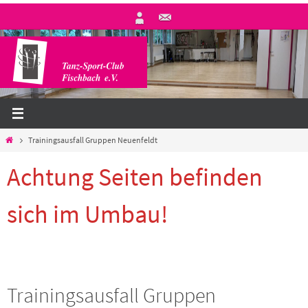
Zum
Inhalt
springen
Start
Trainingsausfall Gruppen Neuenfeldt
Achtung Seiten befinden
sich im Umbau!
Trainingsausfall Gruppen