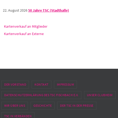
22. August 2026
50 Jahre TSC (Stadthalle)
Kartenverkauf an Mitglieder
Kartenverkauf an Externe
DER VORSTAND
KONTAKT
IMPRESSUM
DATENSCHUTZERKLÄRUNG DES TSC FISCHBACH E.V.
UNSER CLUBHEIM
WIR ÜBER UNS
GESCHICHTE
DER TSC IN DER PRESSE
TSC IN VERBÄNDEN