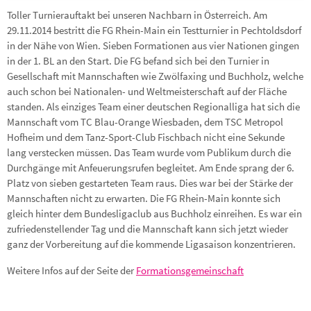
Toller Turnierauftakt bei unseren Nachbarn in Österreich. Am
29.11.2014 bestritt die FG Rhein-Main ein Testturnier in Pechtoldsdorf
in der Nähe von Wien. Sieben Formationen aus vier Nationen gingen
in der 1. BL an den Start. Die FG befand sich bei den Turnier in
Gesellschaft mit Mannschaften wie Zwölfaxing und Buchholz, welche
auch schon bei Nationalen- und Weltmeisterschaft auf der Fläche
standen. Als einziges Team einer deutschen Regionalliga hat sich die
Mannschaft vom TC Blau-Orange Wiesbaden, dem TSC Metropol
Hofheim und dem Tanz-Sport-Club Fischbach nicht eine Sekunde
lang verstecken müssen. Das Team wurde vom Publikum durch die
Durchgänge mit Anfeuerungsrufen begleitet. Am Ende sprang der 6.
Platz von sieben gestarteten Team raus. Dies war bei der Stärke der
Mannschaften nicht zu erwarten. Die FG Rhein-Main konnte sich
gleich hinter dem Bundesligaclub aus Buchholz einreihen. Es war ein
zufriedenstellender Tag und die Mannschaft kann sich jetzt wieder
ganz der Vorbereitung auf die kommende Ligasaison konzentrieren.
Weitere Infos auf der Seite der
Formationsgemeinschaft