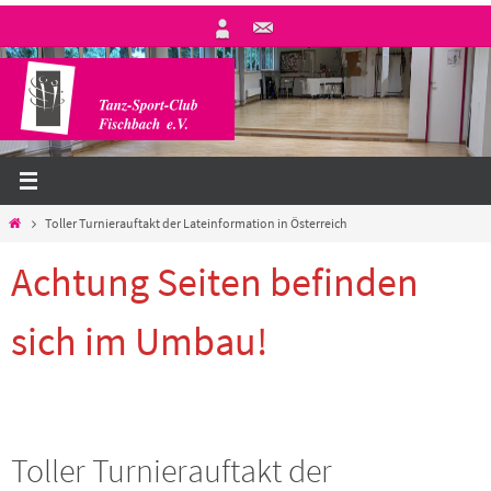
Zum
Inhalt
springen
Start
Toller Turnierauftakt der Lateinformation in Österreich
Achtung Seiten befinden
sich im Umbau!
Toller Turnierauftakt der