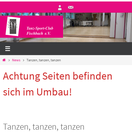
Zum
Inhalt
springen
Start
News
Tanzen, tanzen, tanzen
Achtung Seiten befinden
sich im Umbau!
Tanzen, tanzen, tanzen