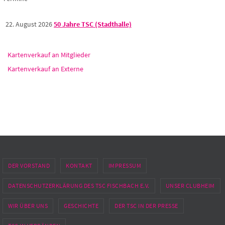
22. August 2026
50 Jahre TSC (Stadthalle)
Kartenverkauf an Mitglieder
Kartenverkauf an Externe
DER VORSTAND
KONTAKT
IMPRESSUM
DATENSCHUTZERKLÄRUNG DES TSC FISCHBACH E.V.
UNSER CLUBHEIM
WIR ÜBER UNS
GESCHICHTE
DER TSC IN DER PRESSE