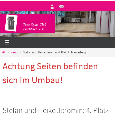
Zum
Inhalt
springen
Start
News
Stefan und Heike Jeromin: 4. Platz in Masserberg
Achtung Seiten befinden
sich im Umbau!
Stefan und Heike Jeromin: 4. Platz