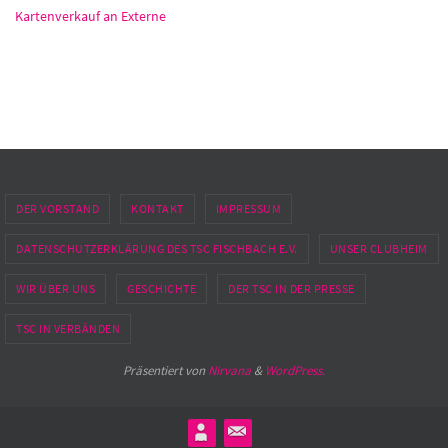
Kartenverkauf an Externe
DER VORSTAND
KONTAKT
IMPRESSUM
DATENSCHUTZERKLÄRUNG DES TSC FISCHBACH E.V.
UNSER CLUBHEIM
WIR ÜBER UNS
GESCHICHTE
DER TSC IN DER PRESSE
TSC IN VERBÄNDEN
Präsentiert von
Nirvana
&
WordPress.