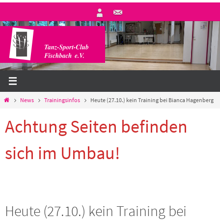
Zum
Inhalt
springen
Start
News
Trainingsinfos
Heute (27.10.) kein Training bei Bianca Hagenberg
Achtung Seiten befinden
sich im Umbau!
Heute (27.10.) kein Training bei