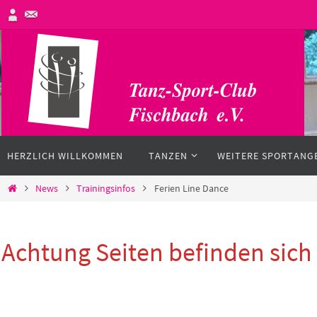
Zum
Inhalt
springen
Zum
HERZLICH WILLKOMMEN
TANZEN
WEITERE SPORTANG
Inhalt
springen
Start
News
Trainingsinfos
Ferien Line Dance
Achtung Seiten befinden sic