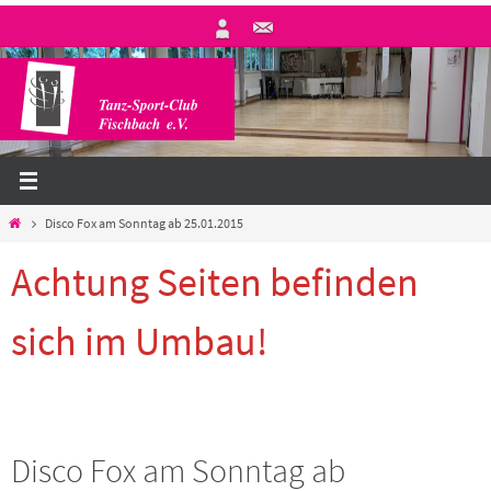
Zum
Inhalt
springen
Start
Disco Fox am Sonntag ab 25.01.2015
Achtung Seiten befinden
sich im Umbau!
Disco Fox am Sonntag ab