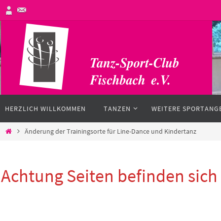
Zum
Inhalt
springen
Zum
HERZLICH WILLKOMMEN
TANZEN
WEITERE SPORTANG
Inhalt
springen
Start
Änderung der Trainingsorte für Line-Dance und Kindertanz
Achtung Seiten befinden sic