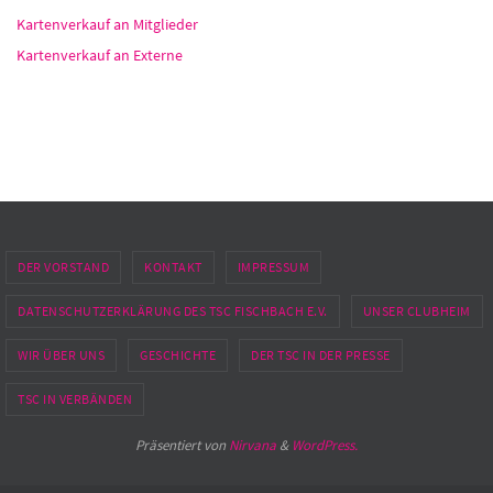
Kartenverkauf an Mitglieder
Kartenverkauf an Externe
DER VORSTAND
KONTAKT
IMPRESSUM
DATENSCHUTZERKLÄRUNG DES TSC FISCHBACH E.V.
UNSER CLUBHEIM
WIR ÜBER UNS
GESCHICHTE
DER TSC IN DER PRESSE
TSC IN VERBÄNDEN
Präsentiert von
Nirvana
&
WordPress.