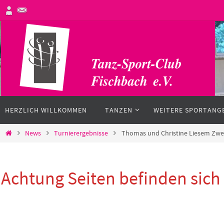
Zum
Inhalt
springen
Zum
HERZLICH WILLKOMMEN
TANZEN
WEITERE SPORTANG
Inhalt
springen
Start
News
Turnierergebnisse
Thomas und Christine Liesem Zwei
Achtung Seiten befinden sic