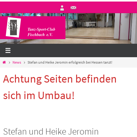
Zum
Inhalt
springen
Start
News
Stefan und Heike Jeromin erfolgreich bei Hessen tanzt!
Achtung Seiten befinden
sich im Umbau!
Stefan und Heike Jeromin