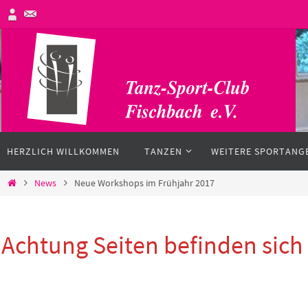
Zum
Inhalt
springen
Zum
HERZLICH WILLKOMMEN
TANZEN
WEITERE SPORTANG
Inhalt
springen
Start
News
Neue Workshops im Frühjahr 2017
Achtung Seiten befinden sic