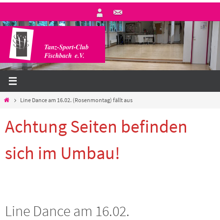
Zum
Inhalt
springen
Start
Line Dance am 16.02. (Rosenmontag) fällt aus
Achtung Seiten befinden
sich im Umbau!
Line Dance am 16.02.