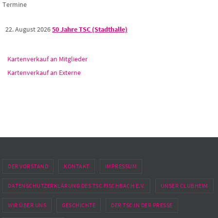
Termine
22. August 2026
50 Jahre TSC (Stadthalle)
Kartenverkauf an Mitglieder
Kartenverkauf an Externe
DER VORSTAND
KONTAKT
IMPRESSUM
DATENSCHUTZERKLÄRUNG DES TSC FISCHBACH E.V.
UNSER CLUBHEIM
WIR ÜBER UNS
GESCHICHTE
DER TSC IN DER PRESSE