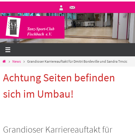
Zum
Inhalt
springen
Start
News
Grandioser Karriereauftakt für Dmitri Bordeville und Sandra Trncic
Achtung Seiten befinden
sich im Umbau!
Grandioser Karriereauftakt für