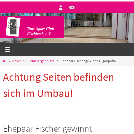
Zum
Inhalt
springen
Start
News
Turnierergebnisse
Ehepaar Fischer gewinnt Allgäupokal
Achtung Seiten befinden
sich im Umbau!
Ehepaar Fischer gewinnt