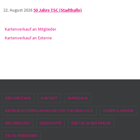
22. August 2026
50 Jahre TSC (Stadthalle)
Kartenverkauf an Mitglieder
Kartenverkauf an Externe
DER VORSTAND
KONTAKT
IMPRESSUM
DATENSCHUTZERKLÄRUNG DES TSC FISCHBACH E.V.
UNSER CLUBHEIM
WIR ÜBER UNS
GESCHICHTE
DER TSC IN DER PRESSE
TSC IN VERBÄNDEN