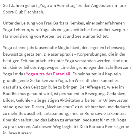
Seit Jahren gehört „Yoga am Vormittag“ zu den Angeboten im Tanz-
Sport-Club Fischbach.
Unter der Leitung von Frau Barbara Kemkes, einer sehr erfahrenen
Yoga-Lehrerin, wird Yoga als ein ganzheitlicher Gesundheitsweg zur
Harmonisierung von Körper, Geist und Seele unterrichtet.
Yoga ist eine jahrtausendalte Möglichkeit, den eigenen Lebensweg
bewusst zu gestalten. Die asanapraxis – Körperübungen, die in der
heutigen Zeit hauptächlich unter Yoga verstanden werden, sind nur
ein kleiner Teil des Yogaweges. Eine der grundlegenden Schriften zum
Yoga ist das
Yogasutra des Patanjali
. Es beinhaltet in 4 Kapiteln
grundlegende Gedanken zum Yoga. Im Wesentlichen kommt es
darauf an, den Geist zur Ruhe zu bringen. Der Affengeist, wie er im
Buddhismus genannt wird, ist permanent in Bewegung. Gedanken,
Bilder, Gefühle – alle geistigen Aktivitäten arbeiten im Unbewussten
ständig weiter. Diesen „Mechanismus“ zu durchbrechen und dadurch
zu mehr Bewusstheit, Entspannung, innerer Ruhe sowie Erkenntnis
über sich selbst und das Leben zu erhalten, bedeutet für mich, Yoga
zu praktizieren. Auf diesem Weg begleitet Dich Barbara Kemke gerne
in ihren Kursen: